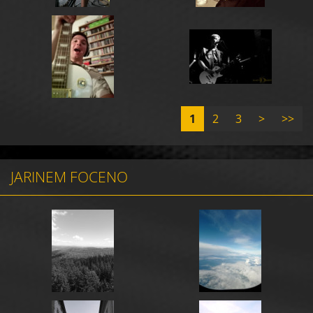
1
2
3
>
>>
JARINEM FOCENO