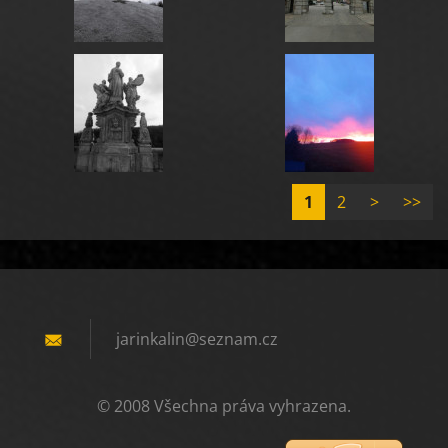
1
2
>
>>
jarinkal
in@sezna
m.cz
© 2008 Všechna práva vyhrazena.