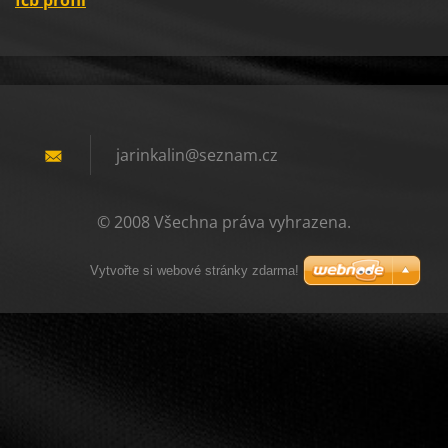
fcb profil
jarinkal
in@sezna
m.cz
© 2008 Všechna práva vyhrazena.
Vytvořte si webové stránky zdarma!